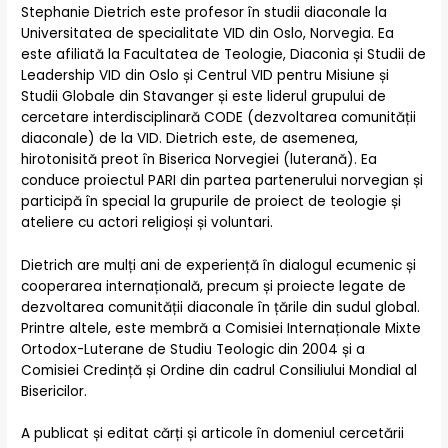
Stephanie Dietrich este profesor în studii diaconale la
Universitatea de specialitate VID din Oslo, Norvegia. Ea
este afiliată la Facultatea de Teologie, Diaconia și Studii de
Leadership VID din Oslo și Centrul VID pentru Misiune și
Studii Globale din Stavanger și este liderul grupului de
cercetare interdisciplinară CODE (dezvoltarea comunității
diaconale) de la VID. Dietrich este, de asemenea,
hirotonisită preot în Biserica Norvegiei (luterană). Ea
conduce proiectul PARI din partea partenerului norvegian și
participă în special la grupurile de proiect de teologie și
ateliere cu actori religioși și voluntari.
Dietrich are mulți ani de experiență în dialogul ecumenic și
cooperarea internațională, precum și proiecte legate de
dezvoltarea comunității diaconale în țările din sudul global.
Printre altele, este membră a Comisiei Internaționale Mixte
Ortodox-Luterane de Studiu Teologic din 2004 și a
Comisiei Credință și Ordine din cadrul Consiliului Mondial al
Bisericilor.
A publicat și editat cărți și articole în domeniul cercetării