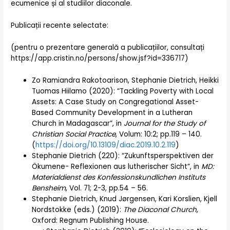
ecumenice și al studiilor diaconale.
Publicații recente selectate:
(pentru o prezentare generală a publicațiilor, consultați
https://app.cristin.no/persons/show.jsf?id=336717)
Zo Ramiandra Rakotoarison, Stephanie Dietrich, Heikki
Tuomas Hiilamo (2020): “Tackling Poverty with Local
Assets: A Case Study on Congregational Asset-
Based Community Development in a Lutheran
Church in Madagascar”, in
Journal for the Study of
Christian Social Practice
, Volum: 10:2; pp.119 – 140.
(
https://doi.org/10.13109/diac.2019.10.2.119
)
Stephanie Dietrich (220): “Zukunftsperspektiven der
Ökumene- Reflexionen aus lutherischer Sicht”, in
MD:
Materialdienst des Konfessionskundlichen Instituts
Bensheim
, Vol. 71; 2-3, pp.54 – 56.
Stephanie Dietrich, Knud Jørgensen, Kari Korslien, Kjell
Nordstokke (eds.) (2019):
The Diaconal Church
,
Oxford: Regnum Publishing House.