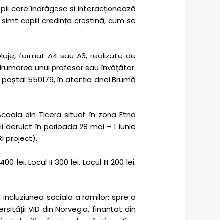
copii care îndrăgesc și interacționează
 simt copiii credința creștină, cum se
olaje, format A4 sau A3, realizate de
îndrumarea unui profesor sau învățător.
od poștal 550179, în atenția dnei Brumă
Școala din Ticera situat în zona Etno
ii derulat în perioada 28 mai – 1 iunie
I project).
, Locul II 300 lei, Locul III 200 lei,
in incluziunea sociala a romilor: spre o
rsității VID din Norvegia, finantat din