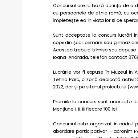
Concursul are la bază dorința de a da 
cu persoanele de etnie romă, cu ocazi
împletește ea în viața lor și ce speran
Sunt acceptate la concurs lucrări în
copii din școli primare sau gimnaziale
Acestea trebuie trimise sau depuse la 
Ioana-Andrada, telefon contact 0769
Lucrările vor fi expuse în Muzeul în
Tehno Parc, o zonă dedicată activități
2022, dar și pe site-ul proiectului (
Premiile la concurs sunt acordate de 
Mențiune I, II, III fiecare 100 lei.
Concursul este organizat în cadrul proi
abordare participativa” – acronim PARI