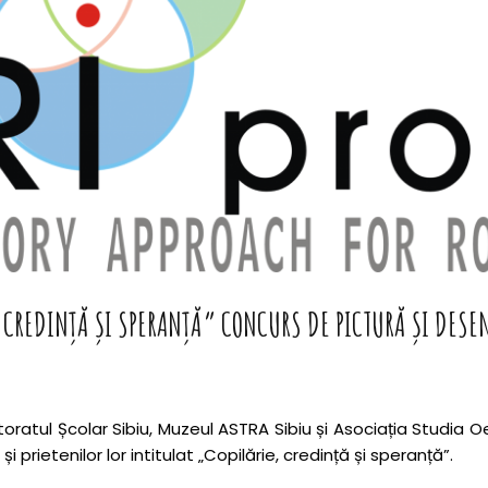
CREDINȚĂ ȘI SPERANȚĂ” CONCURS DE PICTURĂ ȘI DESEN 
ctoratul Școlar Sibiu, Muzeul ASTRA Sibiu și Asociația Studi
i prietenilor lor intitulat „Copilărie, credință și speranță”.