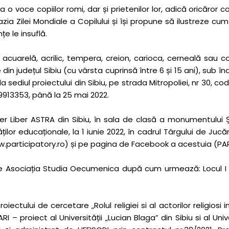
o voce copiilor romi, dar și prietenilor lor, adică oricăror 
a Zilei Mondiale a Copilului și își propune să ilustreze cum
țe le insuflă.
 acuarelă, acrilic, tempera, creion, carioca, cerneală sau c
 din județul Sibiu (cu vârsta cuprinsă între 6 și 15 ani), sub 
sediul proiectului din Sibiu, pe strada Mitropoliei, nr 30, c
913353, până la 25 mai 2022.
 Aer Liber ASTRA din Sibiu, în sala de clasă a monumentului 
lor educaționale, la 1 iunie 2022, în cadrul Târgului de Jucăr
www.participatory.ro) și pe pagina de Facebook a acestuia (PAR
Asociația Studia Oecumenica după cum urmează: Locul I 400 lei
ectului de cercetare „Rolul religiei si al actorilor religiosi 
 – proiect al Universității „Lucian Blaga” din Sibiu si al Unive