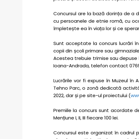
Concursul are la bază dorința de a da 
cu persoanele de etnie romă, cu ocazi
împletește ea în viața lor și ce speran
Sunt acceptate la concurs lucrări în
copii din școli primare sau gimnaziale
Acestea trebuie trimise sau depuse la 
Ioana-Andrada, telefon contact 0769
Lucrările vor fi expuse în Muzeul în
Tehno Parc, o zonă dedicată activități
2022, dar și pe site-ul proiectului (
www
Premiile la concurs sunt acordate de 
Mențiune I, II, III fiecare 100 lei.
Concursul este organizat în cadrul proi