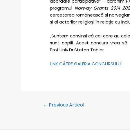
abordare participativa” – acronim PARI
programul
Norway Grants
2014-202
cercetarea românească și norvegiană c
și al actorilor religioși în relație cu
„Suntem convinși că cei care au cel
sunt copiii. Acest concurs vrea să d
Prof.Univ.Dr.Stefan Tobler.
LINK CĂTRE GALERIA CONCURSULUI
←
Previous Articol