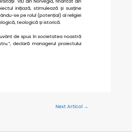
rsității VID din Norvegia, finantat din
ectul inițiază, stimulează și susține
du-se pe rolul (potențial) al religiei
logică, teologică și istorică.
cuvânt de spus în societatea noastră
stru.”, declară managerul proiectului
Next Articol
→