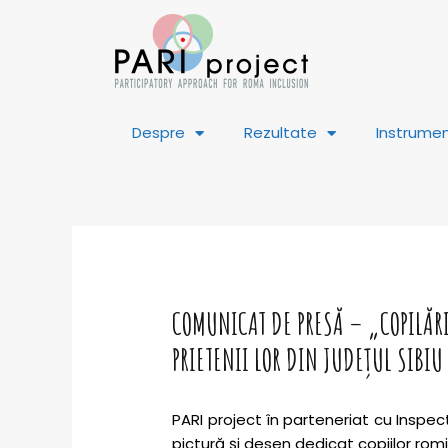
Skip
to
content
Despre
Rezultate
Instrume
Navigare
în
articole
COMUNICAT DE PRESĂ – „COPILĂRI
PRIETENII LOR DIN JUDEȚUL SIBIU
PARI project în parteneriat cu Inspe
pictură și desen dedicat copiilor romi ș