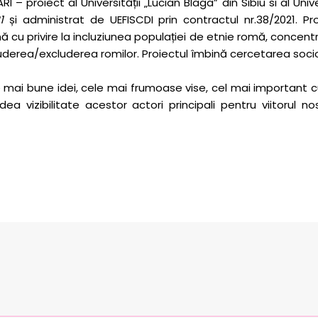
 – proiect al Universității „Lucian Blaga” din Sibiu si al Unive
1
și administrat de UEFISCDI prin contractul nr.38/2021. Proi
u privire la incluziunea populației de etnie romă, concentrân
 includerea/excluderea romilor. Proiectul îmbină cercetarea socio
e mai bune idei, cele mai frumoase vise, cel mai important 
ea vizibilitate acestor actori principali pentru viitorul no