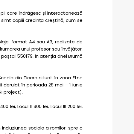
copii care îndrăgesc și interacționează
 simt copiii credința creștină, cum se
olaje, format A4 sau A3, realizate de
îndrumarea unui profesor sau învățător.
od poștal 550179, în atenția dnei Brumă
Școala din Ticera situat în zona Etno
ii derulat în perioada 28 mai – 1 iunie
I project).
, Locul II 300 lei, Locul III 200 lei,
in incluziunea sociala a romilor: spre o