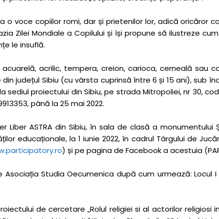
o voce copiilor romi, dar și prietenilor lor, adică oricăror 
a Zilei Mondiale a Copilului și își propune să ilustreze cum
țe le insuflă.
 acuarelă, acrilic, tempera, creion, carioca, cerneală sau c
 din județul Sibiu (cu vârsta cuprinsă între 6 și 15 ani), sub 
sediul proiectului din Sibiu, pe strada Mitropoliei, nr 30, c
913353, până la 25 mai 2022.
 Aer Liber ASTRA din Sibiu, în sala de clasă a monumentului 
lor educaționale, la 1 iunie 2022, în cadrul Târgului de Jucăr
.participatory.ro
) și pe pagina de Facebook a acestuia (PAR
Asociația Studia Oecumenica după cum urmează: Locul I 400 lei
ectului de cercetare „Rolul religiei si al actorilor religiosi 